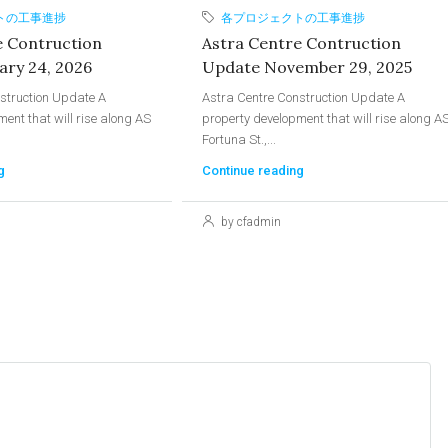
トの工事進捗
各プロジェクトの工事進捗
e Contruction
Astra Centre Contruction
ary 24, 2026
Update November 29, 2025
struction Update A
Astra Centre Construction Update A
ent that will rise along AS
property development that will rise along A
Fortuna St.,...
g
Continue reading
by cfadmin