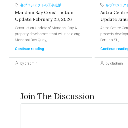
各プロジェクトの工事進捗
各プロジェク
Mandani Bay Construction
Astra Centr
Update February 23, 2026
Update Janu
Consruction Update of Mandani Bay A
Astra Centre Con
property development that will rise along
property developm
Mandani Bay Quay,...
Fortuna St.,...
Continue reading
Continue readin
by cfadmin
by cfadmin
Join The Discussion