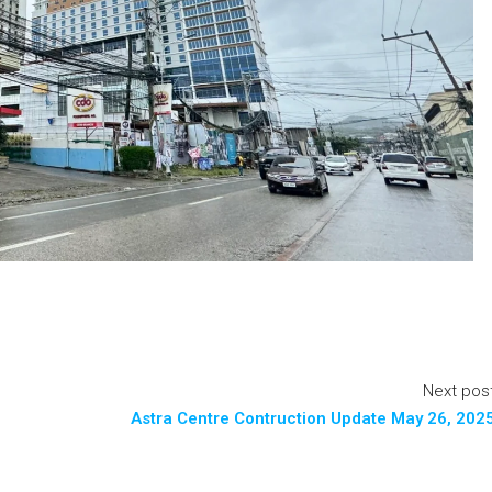
Next pos
Astra Centre Contruction Update May 26, 202