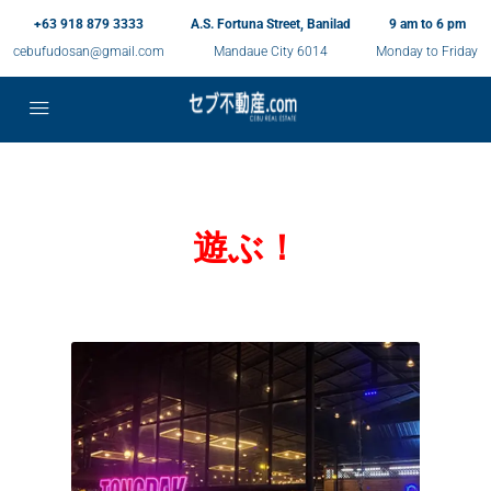
+63 918 879 3333
A.S. Fortuna Street, Banilad
9 am to 6 pm
cebufudosan@gmail.com
Mandaue City 6014
Monday to Friday
遊ぶ！