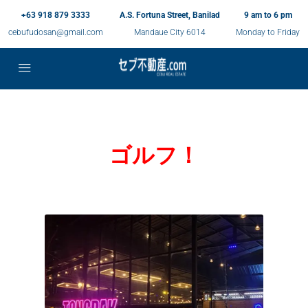
+63 918 879 3333
A.S. Fortuna Street, Banilad
9 am to 6 pm
cebufudosan@gmail.com
Mandaue City 6014
Monday to Friday
ゴルフ！