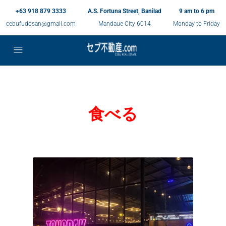
+63 918 879 3333
A.S. Fortuna Street, Banilad
9 am to 6 pm
cebufudosan@gmail.com
Mandaue City 6014
Monday to Friday
食べる