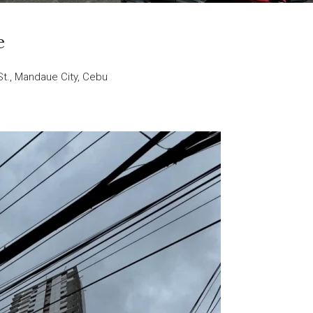
e
St., Mandaue City, Cebu