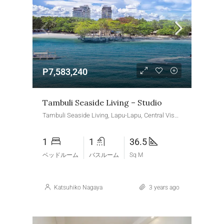
P7,583,240
Tambuli Seaside Living – Studio
Tambuli Seaside Living, Lapu-Lapu, Central Visayas, Philippines
1
1
36.5
ベッドルーム
バスルーム
Sq M
Katsuhiko Nagaya
3 years ago