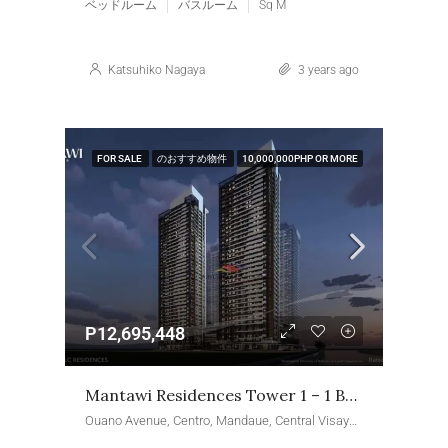
ベッドルーム
バスルーム
Sq M
Katsuhiko Nagaya
3 years ago
FOR SALE
のおすすめ物件
10,000,000PHP OR MORE
P12,695,448
Mantawi Residences Tower 1 – 1 Bedroom With Balcony
Ouano Avenue, Centro, Mandaue, Central Visayas, 6014, Philippines