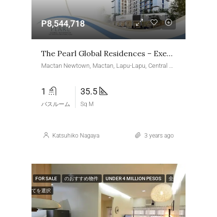
P8,544,718
The Pearl Global Residences – Executive Studio
Mactan Newtown, Mactan, Lapu-Lapu, Central Visayas, Philippines
1
35.5
バスルーム
Sq M
Katsuhiko Nagaya
3 years ago
FOR SALE
のおすすめ物件
UNDER 4 MILLION PESOS
全
てを選択