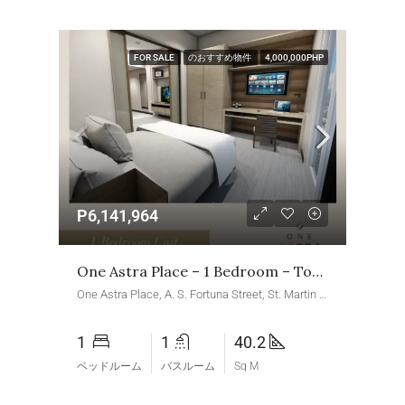
FOR SALE
のおすすめ物件
4,000,000PHP
P6,141,964
One Astra Place – 1 Bedroom – Tower 2
One Astra Place, A. S. Fortuna Street, St. Martin Village, Banilad, Mandaue, Central Visayas, 6014, Philippines
1
1
40.2
ベッドルーム
バスルーム
Sq M