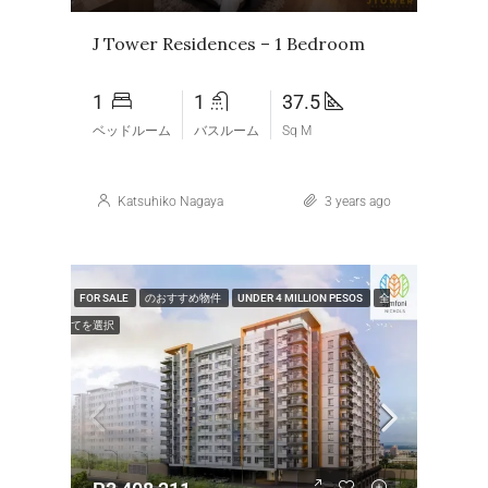
J Tower Residences – 1 Bedroom
1
1
37.5
ベッドルーム
バスルーム
Sq M
Katsuhiko Nagaya
3 years ago
FOR SALE
のおすすめ物件
UNDER 4 MILLION PESOS
全
てを選択