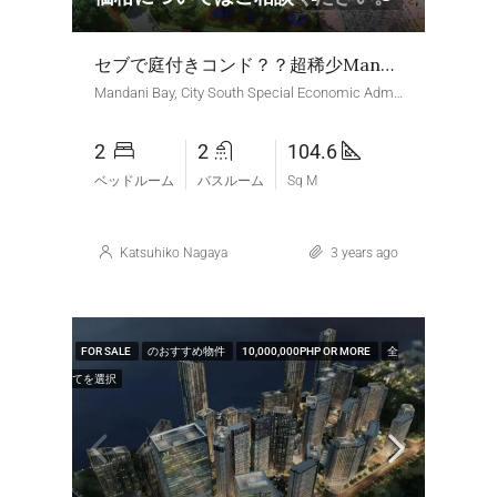
セブで庭付きコンド？？超稀少Mandanibay 庭付き２BRユニット Phase2 Tower1
Mandani Bay, City South Special Economic Administrative Zone, Mandaue, Central Visayas, Philippines
2
2
104.6
ベッドルーム
バスルーム
Sq M
Katsuhiko Nagaya
3 years ago
FOR SALE
のおすすめ物件
10,000,000PHP OR MORE
全
てを選択