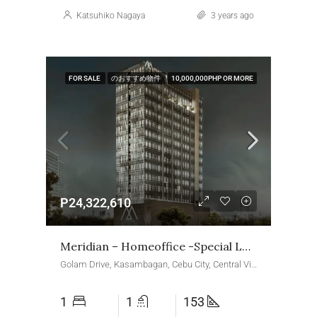
Katsuhiko Nagaya
3 years ago
FOR SALE
のおすすめ物件
10,000,000PHP OR MORE
P24,322,610
Meridian – Homeoffice -special Loft Suite
Golam Drive, Kasambagan, Cebu City, Central Visayas, 6666, Philippines
1
1
153