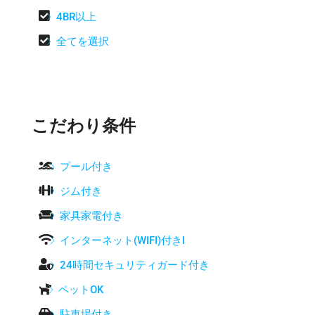

4BR以上

全てを選択
こだわり条件

プール付き

ジム付き

家具家電付き

インターネット(WIFI)付きI

24時間セキュリティガード付き

ペットOK

駐車場付き