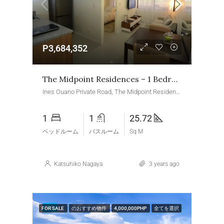
P3,684,352
The Midpoint Residences – 1 Bedroom Tower 2
Ines Ouano Private Road, The Midpoint Residences, Banilad, Mandaue, Central Visayas, 6014, Philippines
1
1
25.72
ベッドルーム
バスルーム
Sq M
Katsuhiko Nagaya
3 years ago
特集
FOR SALE
のおすすめ物件
4,000,000PHP
全てを選択