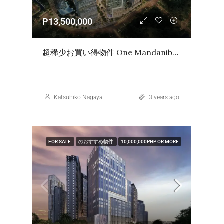
P13,500,000
超稀少お買い得物件 One Mandanibay Phase2 Tower4 Office Unit
Katsuhiko Nagaya
3 years ago
FOR SALE
のおすすめ物件
10,000,000PHP OR MORE