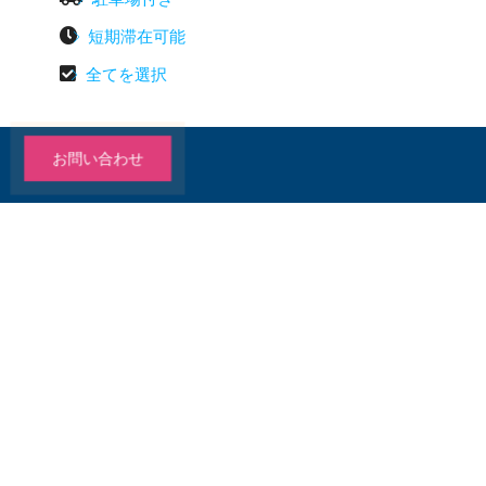

短期滞在可能

全てを選択
お問い合わせ
Contact Us
A.S. Fortuna Street, Banilad Mandaue City 6014
+63 918 879 3333
cebufudosan@gmail.com
ホーム