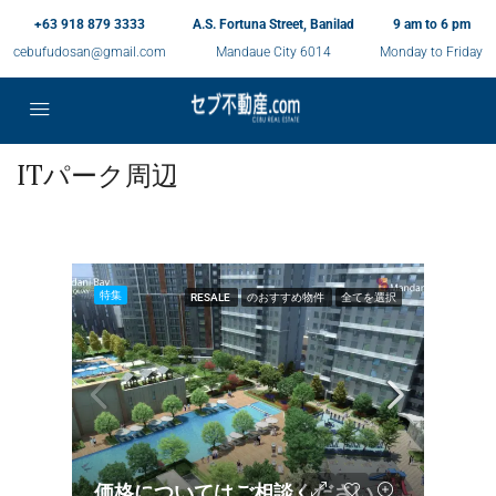
+63 918 879 3333
A.S. Fortuna Street, Banilad
9 am to 6 pm
cebufudosan@gmail.com
Mandaue City 6014
Monday to Friday
ITパーク周辺
特集
RESALE
のおすすめ物件
全てを選択
価格についてはご相談ください。