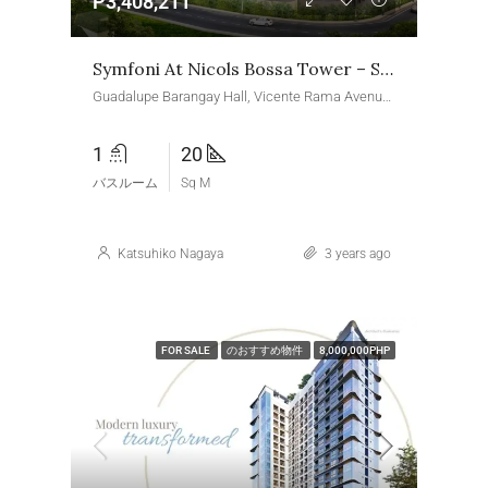
P3,408,211
Symfoni At Nicols Bossa Tower – Studio Unit
Guadalupe Barangay Hall, Vicente Rama Avenue, Guadalupe, White Hills Subdivision, Cebu City, Central Visayas, 6000, Philippines
1
20
バスルーム
Sq M
Katsuhiko Nagaya
3 years ago
FOR SALE
のおすすめ物件
8,000,000PHP