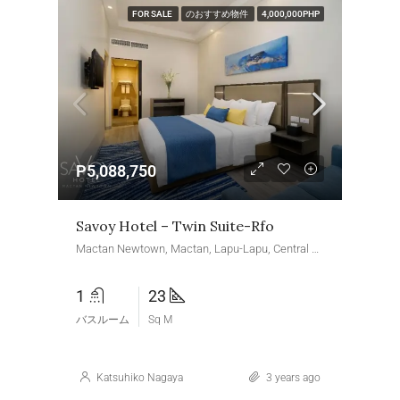
FOR SALE
のおすすめ物件
4,000,000PHP
P5,088,750
Savoy Hotel – Twin Suite-Rfo
Mactan Newtown, Mactan, Lapu-Lapu, Central Visayas, Philippines
1
23
バスルーム
Sq M
Katsuhiko Nagaya
3 years ago