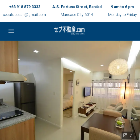
+63 918 879 3333
A.S. Fortuna Street, Banilad
9 am to 6 pm
cebufudosan@gmail.com
Mandaue City 6014
Monday to Friday
7