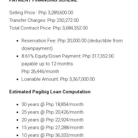
PAYMENT FINANCING SCHEME
Selling Price : Php 3,289,600.00
Transfer Charges: Php 230,272.00
Total Contract Price: Php 3,684,352.00
Reservation Fee: Php 20,000.00 (deductible from
downpayment)
8.61% Equity/Down Payment: Php 317,352.00
payable up to 12 months
Php 26,446/month
Loanable Amount: Php 3,367,000.00
Estimated Pagibig Loan Computation
30 years @ Php 18,854/month
25 years @ Php 20,426/month
20 years @ Php 22,924/month
15 years @ Php 27,288/month
10 years @ Php 36,333/month