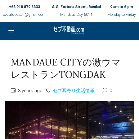
+63 918 879 3333
A.S. Fortuna Street, Banilad
9 am to 6 pm
cebufudosan@gmail.com
Mandaue City 6014
Monday to Friday
MANDAUE CITYの激ウマ
レストランTONGDAK
3 years ago
セブ耳寄り生活情報！
0