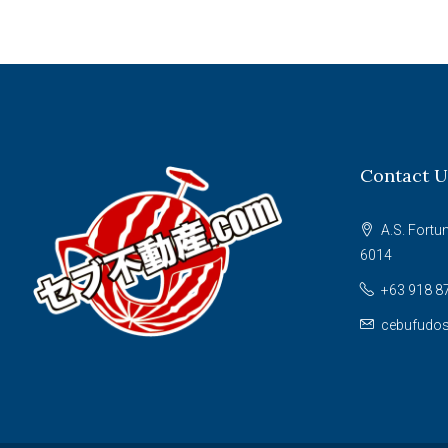
Contact U
A.S. Fortun
6014
+63 918 8
cebufudo