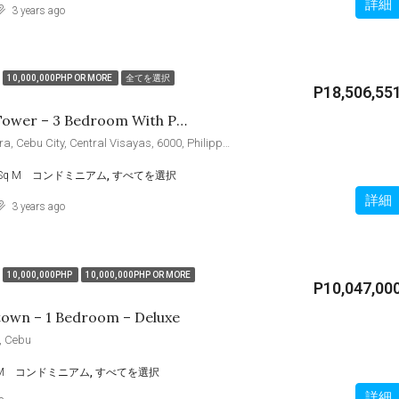
詳細
3 years ago
10,000,000PHP OR MORE
全てを選択
P18,506,55
Calle 104 Ranudo Tower – 3 Bedroom With Parking
V. Ranudo Street, Zapatera, Cebu City, Central Visayas, 6000, Philippines
Sq M
コンドミニアム, すべてを選択
詳細
3 years ago
10,000,000PHP
10,000,000PHP OR MORE
P10,047,00
town – 1 Bedroom – Deluxe
, Cebu
M
コンドミニアム, すべてを選択
詳細