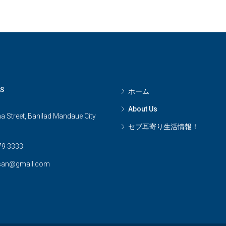
s
ホーム
About Us
a Street, Banilad Mandaue City
セブ耳寄り生活情報！
79 3333
san@gmail.com