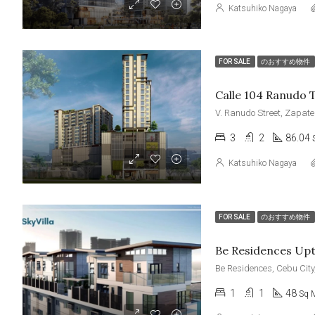
Katsuhiko Nagaya
FOR SALE
のおすすめ物件
3
2
86.04
Katsuhiko Nagaya
FOR SALE
のおすすめ物件
Be Residences Up
Be Residences, Cebu City
1
1
48
Sq 