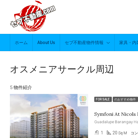
ホーム
About Us
セブ不動産物件情報
家具・内
オスメニアサークル周辺
5 物件紹介
FOR SALE
のおすすめ物件
Symfoni At Nicols
1
20
Sq M
コン