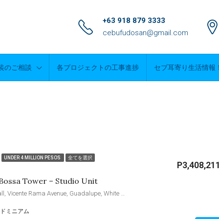
+63 918 879 3333
cebufudosan@gmail.com
装のご相談
各プロジェクトの工事進捗
セブ耳寄り生活情報
UNDER 4 MILLION PESOS
全てを選択
P3,408,21
 Bossa Tower – Studio Unit
Guadalupe Barangay Hall, Vicente Rama Avenue, Guadalupe, White Hills Subdivision, Cebu City, Central Visayas, 6000, Philippines
ドミニアム