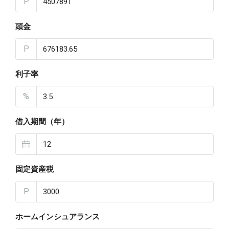
P
頭金
P
利子率
%
借入期間（年）
固定資産税
P
ホームインシュアランス