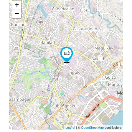
+
−
Leaflet
| ©
OpenStreetMap
contributors