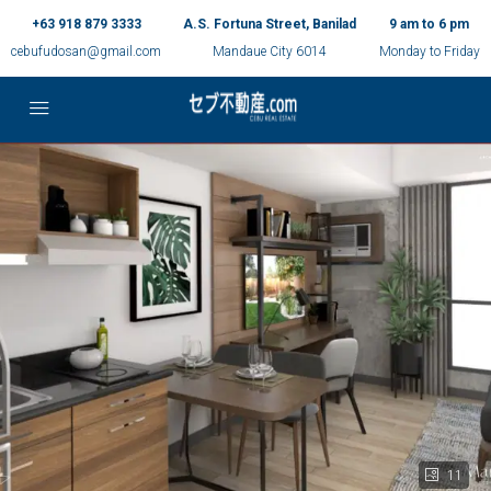
+63 918 879 3333
A.S. Fortuna Street, Banilad
9 am to 6 pm
cebufudosan@gmail.com
Mandaue City 6014
Monday to Friday
11