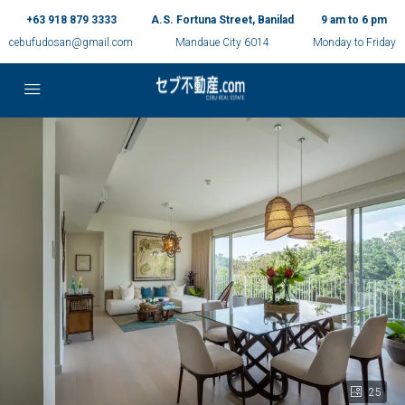
+63 918 879 3333
A.S. Fortuna Street, Banilad
9 am to 6 pm
cebufudosan@gmail.com
Mandaue City 6014
Monday to Friday
25