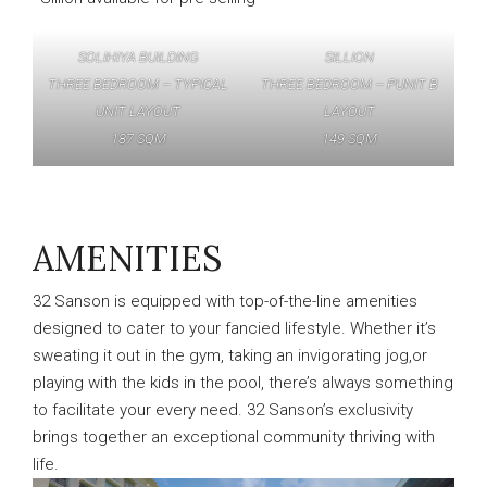
SOLIHIYA BUILDING
SILLION
THREE BEDROOM – TYPICAL
THREE BEDROOM – PUNIT B
UNIT LAYOUT
LAYOUT
187 SQM
149 SQM
AMENITIES
32 Sanson is equipped with top-of-the-line amenities
designed to cater to your fancied lifestyle. Whether it’s
sweating it out in the gym, taking an invigorating jog,or
playing with the kids in the pool, there’s always something
to facilitate your every need. 32 Sanson’s exclusivity
brings together an exceptional community thriving with
life.