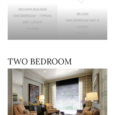
SOLIHIYA BUILDING
SILLION
ONE BEDROOM – TYPICAL
ONE BEDROOM UNIT D
UNIT LAYOUT
LAYOUT
64 SQM
56 SQM
TWO BEDROOM