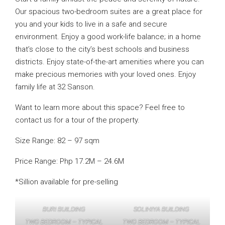
Our spacious two-bedroom suites are a great place for
you and your kids to live in a safe and secure
environment. Enjoy a good work-life balance; in a home
that’s close to the city’s best schools and business
districts. Enjoy state-of-the-art amenities where you can
make precious memories with your loved ones. Enjoy
family life at 32 Sanson.
Want to learn more about this space? Feel free to
contact us for a tour of the property.
Size Range: 82 – 97 sqm
Price Range: Php 17.2M – 24.6M
*Sillion available for pre-selling
BURI BUILDING
SOLIHIYA BUILDING
TWO BEDROOM – TYPICAL
TWO BEDROOM – TYPICAL