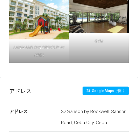
GYM
LAWN AND CHILDREN’S PLAY
AREA
アドレス
Google Mapsで開く
アドレス
32 Sanson by Rockwell, Sanson
Road, Cebu City, Cebu