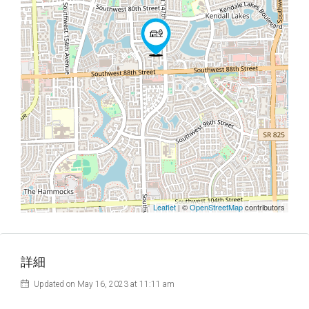
Leaflet
| ©
OpenStreetMap
contributors
詳細
Updated on May 16, 2023 at 11:11 am