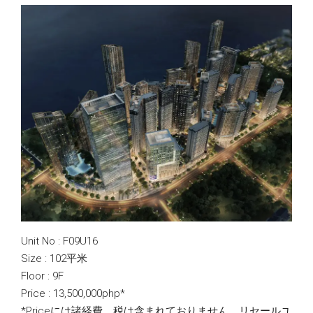
Unit No : F09U16
Size : 102平米
Floor : 9F
Price : 13,500,000php*
*Priceには諸経費、税は含まれておりません。リセールユ