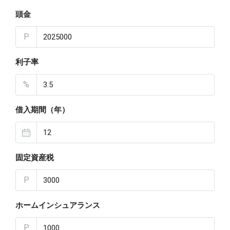
頭金
P
利子率
%
借入期間（年）
固定資産税
P
ホームインシュアランス
P