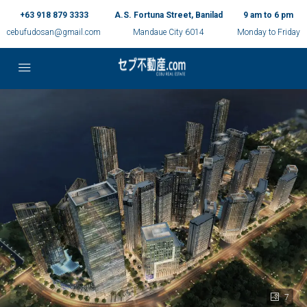
+63 918 879 3333
A.S. Fortuna Street, Banilad
9 am to 6 pm
cebufudosan@gmail.com
Mandaue City 6014
Monday to Friday
7